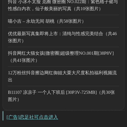
抖音 小冰不太瘦 觅圈 微密圈 NO.022期：紫色格子裙与
性感白内衣，仙子般美丽的写真（共10张图片）
喵小吉 – 永劫无间 胡桃（共58张图片）
优优最新写真集即将上市：清纯与性感完美结合（共46
张图片）
抖音网红大猫女孩[微密圈]超级整理NO.001期[38P8V]
（共41张图片）
12万粉丝抖音擦边网红御姐大栗大尺度私拍福利视频流
出
B11107 凉凉子 一个人下班后 [30P3V-725MB]（共30张
图片）
[广告]恋足社可点击进入