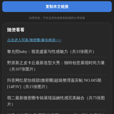
复制本文链接
如需转发，可在这里快速复制标题和分享链接
随便看看
点击进入写真/微密圈/趣岛精选>>>
黎允熙baby：视觉盛宴与性感魅力（共33张图片）
野原新之皮卡丘最新造型大秀：独特创意展现时尚力量
（共107张图片）
抖音网红星怡很甜[微密圈]超级整理嘉宾帖 NO.005期
[14P3V]（共15张图片）
萌二最新微密圈专辑展现温婉性感完美融合（共75张图
片）