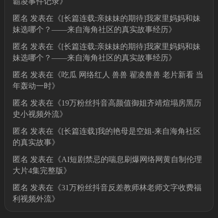
霸凌事件记录
》
匿名
发表在《
[长篇连载:亲妹妹的期待]我家里妈妈和妹
妹选哪个？——来自海角社区的真实故事经历
》
匿名
发表在《
[长篇连载:亲妹妹的期待]我家里妈妈和妹
妹选哪个？——来自海角社区的真实故事经历
》
匿名
发表在《
吃瓜 网络红人 兽兽 翟凌兽兽 老片新看 当
年轰动一时
》
匿名
发表在《
19万粉丝抖音高颜值御姐齐靖煊塌房黑历
史小视频外流
》
匿名
发表在《
[长篇连载]我的艳母是空姐-来自海角社区
的真实故事
》
匿名
发表在《
AI短剧禁忌的喘息刷爆网络网黄自制伦理
大片4集完整版
》
匿名
发表在《
31万粉丝抖音反差教师林老师文字收费福
利视频外流
》