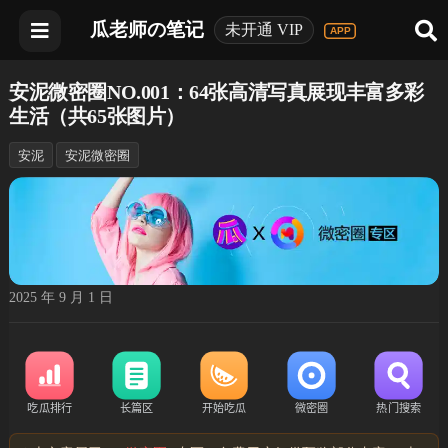
瓜老师の笔记
未开通 VIP
安泥微密圈NO.001：64张高清写真展现丰富多彩
生活（共65张图片）
安泥
安泥微密圈
2025 年 9 月 1 日